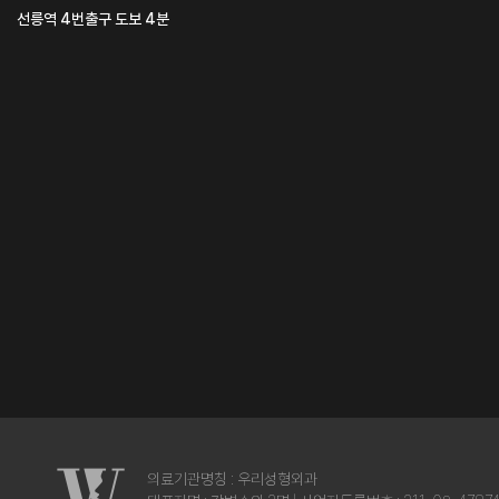
선릉역 4번출구 도보 4분
의료기관명칭 : 우리성형외과