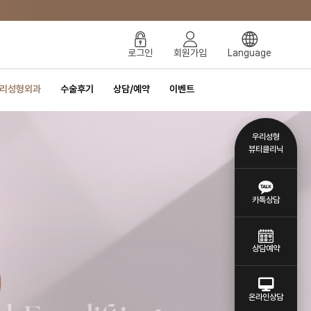
로그인
회원가입
Language
리성형외과
수술후기
상담/예약
이벤트
우리성형
뷰티클리닉
카톡상담
상담예약
온라인상담