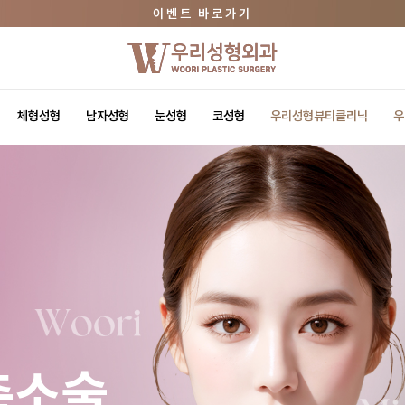
우리성형 뷰티클리닉 바로가기
상담문의 02.3446.0606
이벤트 바로가기
체형성형
남자성형
눈성형
코성형
우리성형뷰티클리닉
우
축소술