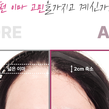
ORE
A