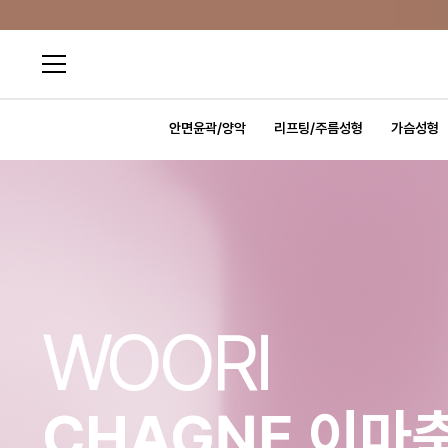
안면윤곽/양악
리프팅/주름성형
가슴성형
WOORI
CHAGNE 이마