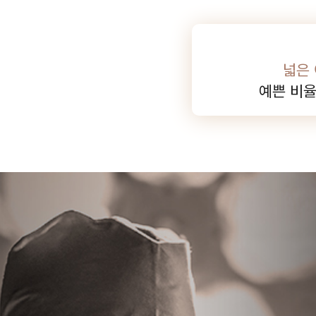
넓은
예쁜 비