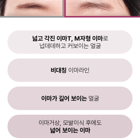
넓고 각진 이마T, M자형 이마
로
넙데데하고 커보이는 얼굴
비대칭
이마라인
이마가 길어 보이는
얼굴
이마거상, 모발이식 후에도
넓어 보이는 이마