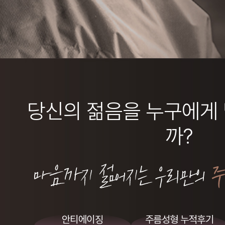
당신의 젊음을 누구에게
까?
안티에이징
주름성형 누적후기