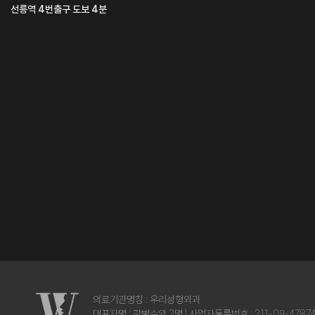
선릉역 4번출구 도보 4분
의료기관명칭 : 우리성형외과
대표자명 : 강병수외 2명 | 사업자등록번호 : 211-09-4787