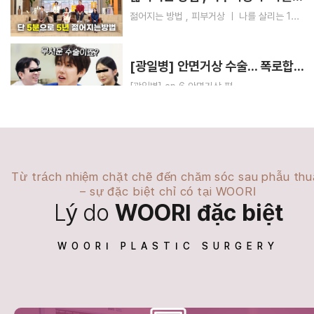
젊어지는 방법 , 피부거상 ㅣ 나를 살리는 1교시
[광일병] 안면거상 수술... 폭로합니다
[광일병] ep.6 안면거상 편
[맥미걸]미운오리새끼 힙채연 양악+윤곽2종 플랜
[맥미걸]미운오리새끼 힙채연 양악+윤곽2종 플랜
Từ trách nhiệm chặt chẽ đến chăm sóc sau phẫu thu
– sự đặc biệt chỉ có tại WOORI
65kg뺐는데 온 몸이 처져버린 여자의 전신 거상 리얼 후기
Lý do
WOORI đặc biệt
지혜로운픽
WOORI PLASTIC SURGERY
“필터 없이 셀카 못 찍나요?” 외모 강박이 생기는 과정 뜯어봤습니다
처방전 없음 EP.01