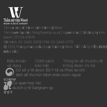
Tên cơ sở y tế: Bệnh viện thẩm mỹ Woori
Tên người đại diện: Kang Byeong-su và 2 người khác | Số đăng ký kinh
doanh: 211-09-47874
Số chính: 02-3446-0606 | FAX: 02-3446-0770
ⓒ 2019, Phòng khám phẫu thuật thẩm mỹ Woori. TẤT CẢ QUYỀN ĐƯ
ĐẢM BẢO.
Điều khoản
Chính sách
Thông tin về chi phí y tế
sử dụng
bảo mật
không được chi trả
Cơ sở y tế được Bộ Y tế và Phúc lợi chỉ
định để thu hút bệnh nhân nước ngoài
Cơ quan hợp tác
du lịch y tế Gangnam-gu