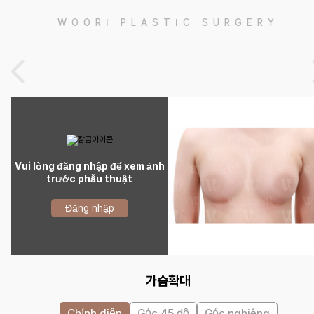
WOORI PLASTIC SURGERY
Vui lòng đăng nhập để xem ảnh
trước phẫu thuật
Đăng nhập
가슴확대
Chính diện
Góc 45 độ
Góc nghiêng