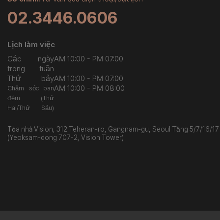
02.3446.0606
Lịch làm việc
Các ngày
AM 10:00 - PM 07:00
trong tuần
Thứ bảy
AM 10:00 - PM 07:00
AM 10:00 - PM 08:00
Chăm sóc ban
đêm (Thứ
Hai/Thứ Sáu)
Tòa nhà Vision, 312 Teheran-ro, Gangnam-gu, Seoul Tầng 5/7/16/17
(Yeoksam-dong 707-2, Vision Tower)