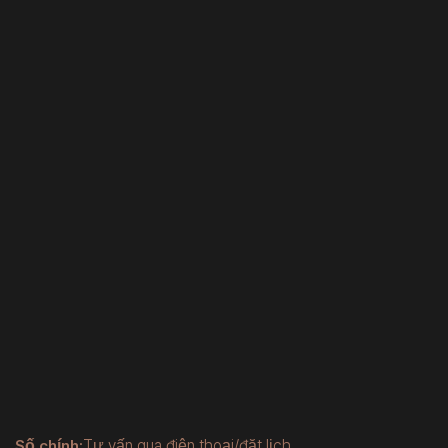
Số chính:
Tư vấn qua điện thoại/đặt lịch