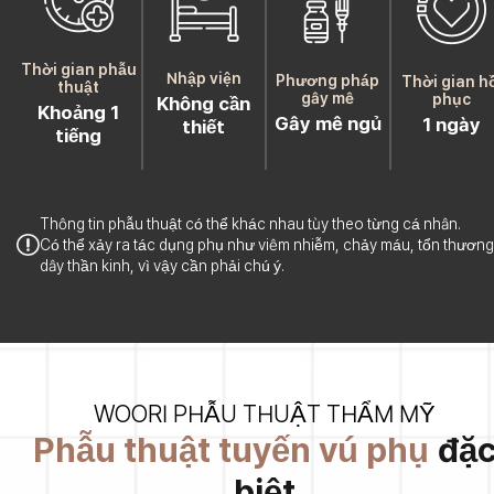
Thời gian phẫu
Nhập viện
Phương pháp
Thời gian h
thuật
gây mê
phục
Không cần
Khoảng 1
Gây mê ngủ
1 ngày
thiết
tiếng
Thông tin phẫu thuật có thể khác nhau tùy theo từng cá nhân.
Có thể xảy ra tác dụng phụ như viêm nhiễm, chảy máu, tổn thương
dây thần kinh, vì vậy cần phải chú ý.
WOORI PHẪU THUẬT THẨM MỸ
Phẫu thuật tuyến vú phụ
đặ
biệt