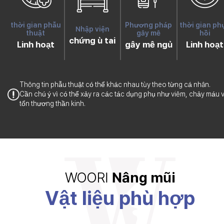
thời gian phẫu
Phương pháp
thời gian ph
Nhập viện
thuật
gây mê
hồi
chứng ù tai
Linh hoạt
gây mê ngủ
Linh hoạt
Thông tin phẫu thuật có thể khác nhau tùy theo từng cá nhân.
Cần chú ý vì có thể xảy ra các tác dụng phụ như viêm, chảy máu 
tổn thương thần kinh.
WOORI
Nâng mũi
Vật liệu phù hợp