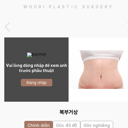
WOORI PLASTIC SURGERY
Vui lòng đăng nhập để xem ảnh
trước phẫu thuật
Đăng nhập
복부거상
Chính diện
Góc 45 độ
Góc nghiêng