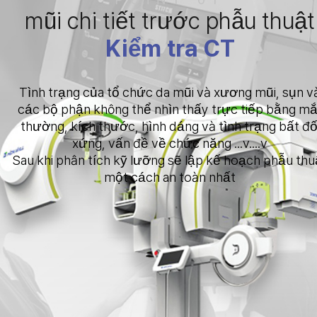
mũi chi tiết trước phẫu thuật
Kiểm tra CT
Tình trạng của tổ chức da mũi và xương mũi, sụn v
các bộ phận không thể nhìn thấy trực tiếp bằng mắ
thường, kích thước, hình dáng và tình trạng bất đố
xứng, vấn đề về chức năng ...v....v
Sau khi phân tích kỹ lưỡng sẽ lập kế hoạch phẫu thu
một cách an toàn nhất