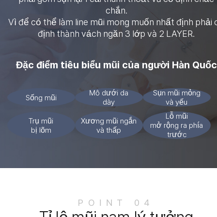
chắn.
Vì để có thể làm line mũi mong muốn nhất định phải 
định thành vách ngăn 3 lớp và 2 LAYER.
Đặc điểm tiêu biểu mũi của người Hàn Quốc
Mô dưới da
Sụn mũi mỏng
Sống mũi
dày
và yếu
Lỗ mũi
Trụ mũi
Xương mũi ngắn
mở rộng ra phía
bị lõm
và thấp
trước
POINT 04