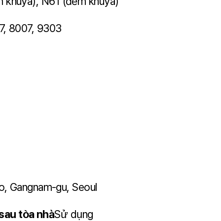
m khuya), N61 (đêm khuya)
7, 8007, 9303
ro, Gangnam-gu, Seoul
 sau tòa nhà
Sử dụng