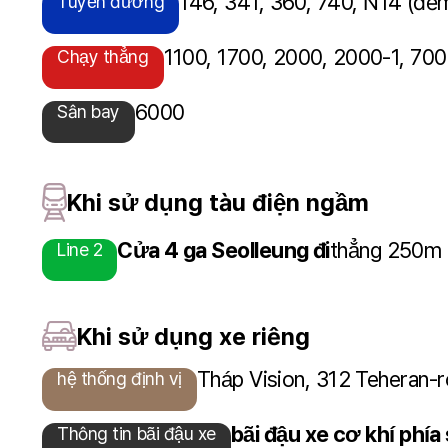
146, 341, 360, 740, N14 (đê
Tuyến đường
1100, 1700, 2000, 2000-1, 700
Chạy thẳng
6000
Sân bay
Khi sử dụng tàu điện ngầm
Cửa 4 ga Seolleung đi
thẳng 250m
Line 2
Khi sử dụng xe riêng
Tháp Vision, 312 Teheran-
hệ thống định vị
bãi đậu xe cơ khí phía
Thông tin bãi đậu xe