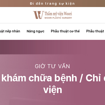
Đi đến trang sự kiện
Đi đến WOORI Beauty Clinic
Liên hệ tư vấn: 02.3446.0606
Đi đến trang sự kiện
uật nếp nhăn
Nâng ngực
Phẫu thuật cơ thể
Phẫu thuật
GIỜ TƯ VẤN
ụ khám chữa bệnh / Ch
viện