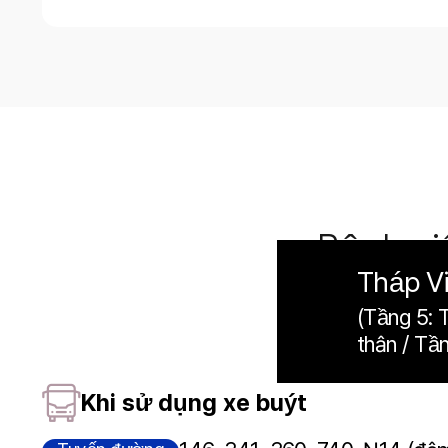
Bệnh v
Tháp Vi
(Tầng 5: 
thân / Tần
Khi sử dụng xe buýt