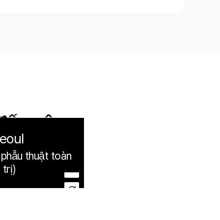
đến vện
eoul
 phẫu thuật toàn
trị)
100m
길찾기