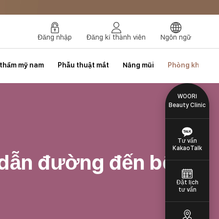
Đăng nhập
Đăng kí thành viên
Ngôn ngữ
 thẩm mỹ nam
Phẫu thuật mắt
Nâng mũi
Phòng khám da
WOORI
Beauty Clinic
Tư vấn
KakaoTalk
ỉ dẫn đường đến bệnh
Đặt lịch
tư vấn