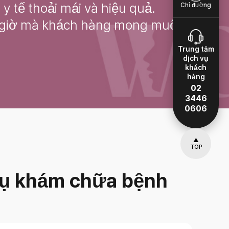
 tế thoải mái và hiệu quả.
Chỉ đường
g giờ mà khách hàng mong muốn.
Trung tâm
dịch vụ
khách
hàng
02
3446
0606
▲
TOP
 vụ khám chữa bệnh