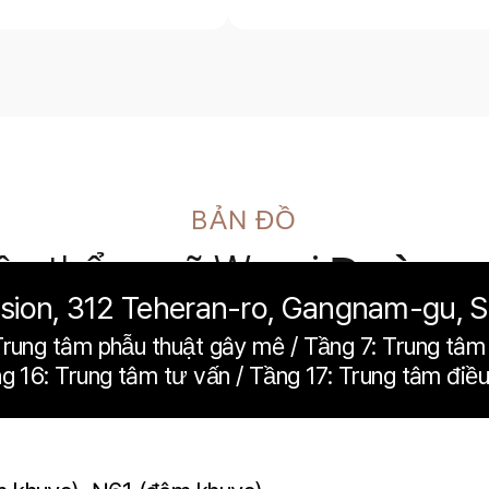
BẢN ĐỒ
iện thẩm mỹ Woori
Đường 
sion, 312 Teheran-ro, Gangnam-gu, S
Trung tâm phẫu thuật gây mê / Tầng 7: Trung tâm
g 16: Trung tâm tư vấn / Tầng 17: Trung tâm điều 