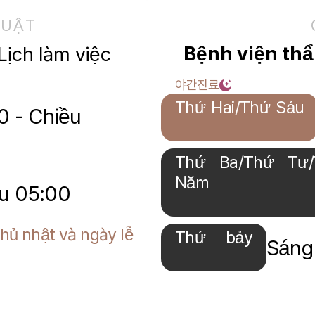
HUẬT
Bệnh viện th
Lịch làm việc
야간진료
Thứ Hai/Thứ Sáu
0 - Chiều
Thứ Ba/Thứ Tư/
Năm
ều 05:00
hủ nhật và ngày lễ
Thứ bảy
Sáng