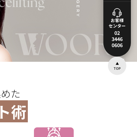
お客様
センター
02
3446
0606
▲
TOP
集めた
ト術