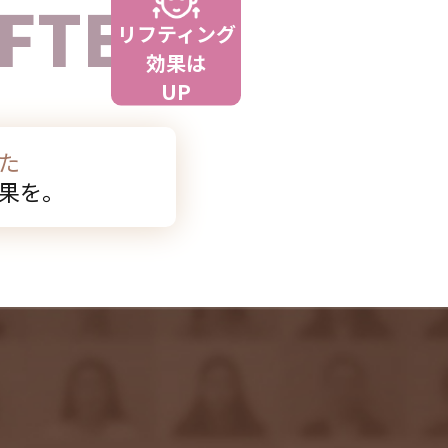
FTER
リフティング
効果は
UP
た
果を。