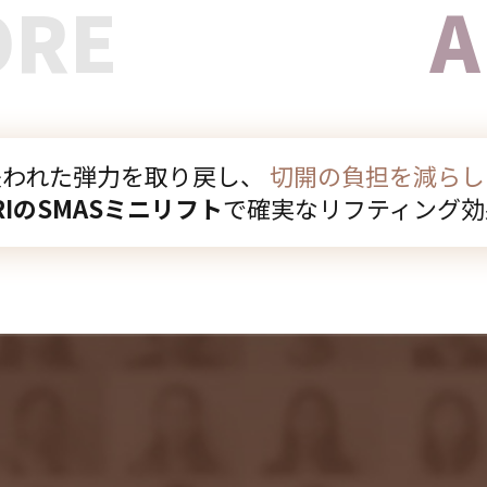
ORE
A
失われた弾力を取り戻し、
切開の負担を減らし
RIのSMASミニリフト
で確実なリフティング効