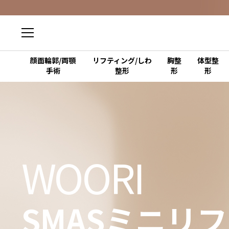
顔面輪郭/両顎
リフティング/しわ
胸整
体型整
手術
整形
形
形
WOORI
SMASミニリ