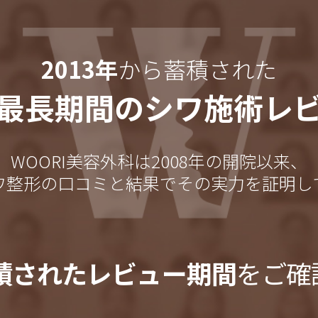
2013年
から蓄積された
最長期間のシワ施術レ
WOORI美容外科は2008年の開院以来、
ワ整形の口コミと結果でその実力を証明し
積されたレビュー期間
をご確