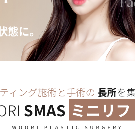
、
状態に。
ティング施術と手術の
長所
を
ORI
SMAS
ミニリフ
WOORI PLASTIC SURGERY