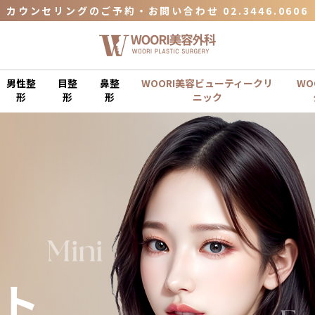
カウンセリングのご予約・お問い合わせ 02.3446.0606
イベントページを見る
WOORI美容ビューティークリニックのホームページへ
カウンセリングのご予約・お問い合わせ 02.3446.0606
男性整
目整
鼻整
WOORI美容ビューティークリ
WO
イベントページを見る
形
形
形
ニック
フト