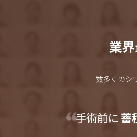
業界
数多くのシ
手術前に
蓄