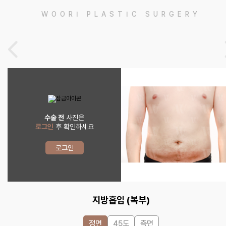
WOORI PLASTIC SURGERY
수술 전
사진은
로그인
후 확인하세요
로그인
지방흡입 (복부)
정면
45도
측면