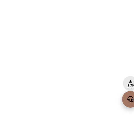
▲
TOP