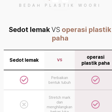
BEDAH PLASTIK WOORI
Sedot lemak
VS
operasi plastik
paha
operasi
Sedot lemak
VS
plastik paha
Perbaikan
bentuk tubuh
Stretch mark
dan
menghilangkan
bekas luka