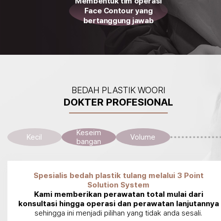
Membentuk tim operasi
Face Contour yang
bertanggung jawab
BEDAH PLASTIK WOORI
DOKTER PROFESIONAL
Keseim
Kecil
Volume
bangan
Spesialis bedah plastik tulang melalui 3 Point
Solution System
Kami memberikan perawatan total mulai dari
konsultasi hingga operasi dan perawatan lanjutannya
sehingga ini menjadi pilihan yang tidak anda sesali.