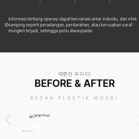
Informasi tentang operasi dapat bervariasi antar individu, dan efek
samping seperti peradangan, perdarahan, atau kerusakan saraf
mungkin terjadi, sehingga perlu diwaspadai.
예쁜건 우리지!
BEFORE & AFTER
BEDAH PLASTIK WOORI
수술 전
사진은
로그인
후 확인하세요