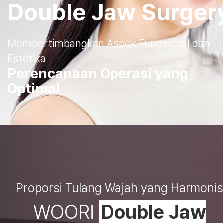
Double Jaw Surger
Mempertimbangkan Aspek Fungsional dan
Estetika
Perencanaan Operasi yang
Optimal
Proporsi Tulang Wajah yang Harmonis
WOORI
Double Jaw