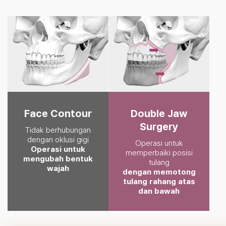
Face Contour
Double Jaw
Surgery
Tidak berhubungan
dengan oklusi gigi
Operasi untuk
Operasi untuk
memperbaiki posisi
mengubah bentuk
tulang
wajah
dengan memotong
tulang rahang atas
dan bawah