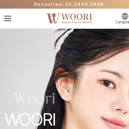
Konsultasi 02.3446.0606
Halaman Promo
Klinik Kecantikan WOORI Langsung ke Halam
Langu
Utama
Konsultasi 02.3446.0606
Halaman Promo
WOORI