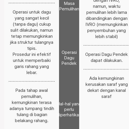
dengan IVRO,
Masa
namun, waktu
Pemulihan
Operasi untuk dagu
pemulihan lebih lama
yang sangat kecil
dibandingkan dengan
(tanpa dagu) cukup
IVRO (memungkinkan
sulit dilakukan, namun
penyembuhan yang
tetap memungkinkan
lebih stabil)
jika struktur tulangnya
tipis.
Operasi
Prosedur ini efektif
Operasi Dagu Pendek
Dagu
untuk memperbaiki
dapat dilakukan.
Pendek
garis rahang yang
lebar.
Ada kemungkinan
kerusakan saraf yang
Pada tahap awal
dekat dengan kanal
pemulihan,
saraf
kemungkinan terasa
Hal-hal yang
adanya tumpang tindih
perlu
tulang di bagian
diperhatikan
belakang rahang.