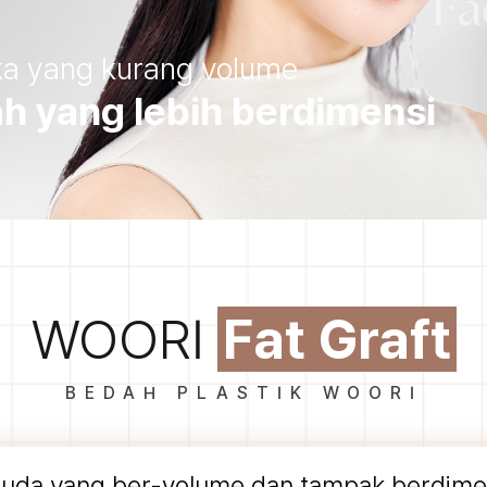
 yang kurang volume
h yang lebih berdimensi
WOORI
Fat Graft
BEDAH PLASTIK WOORI
muda yang ber-volume dan tampak berdimens