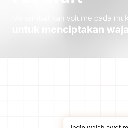
Menambahkan volume pada muka
untuk menciptakan waja
Ingin wajah awet 