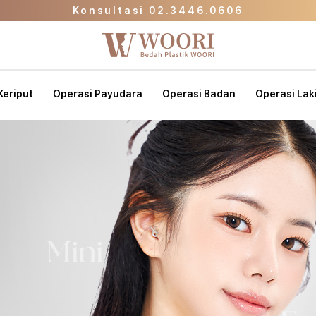
Konsultasi 02.3446.0606
Halaman Promo
nik Kecantikan WOORI Langsung ke Halaman U
Konsultasi 02.3446.0606
Keriput
Operasi Payudara
Operasi Badan
Operasi Laki
Halaman Promo