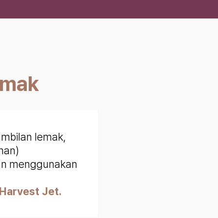
emak
mbilan lemak,
man)
dan menggunakan
Harvest Jet.