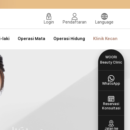
tama
Login
Pendaftaran
Language
-laki
Operasi Mata
Operasi Hidung
Klinik Kecantikan
WOORI
Beauty Clinic
WhatsApp
Reservasi
Konsultasi
Jalan ke