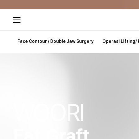
Kli
Face Contour / Double Jaw Surgery
Operasi Lifting/ 
WOORI
Fat Graft