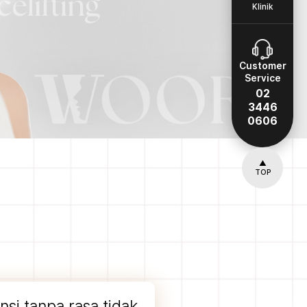
Klinik
Customer
Service
02
3446
0606
▲
TOP
i tanpa rasa tidak