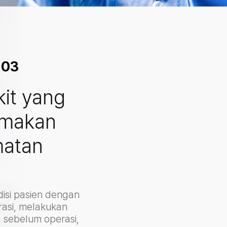
 03
it yang
makan
matan
isi pasien dengan
asi, melakukan
 sebelum operasi,