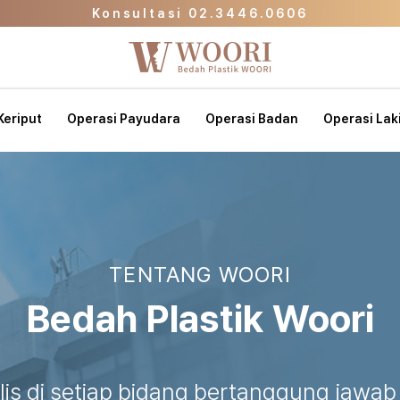
Konsultasi 02.3446.0606
Halaman Promo
nik Kecantikan WOORI Langsung ke Halaman U
Konsultasi 02.3446.0606
Keriput
Operasi Payudara
Operasi Badan
Operasi Laki
Halaman Promo
TENTANG WOORI
Bedah Plastik Woori
lis di setiap bidang bertanggung jawa