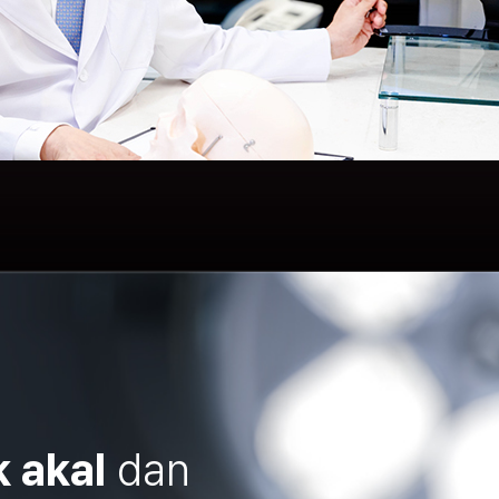
 akal
dan