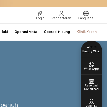
tama
Login
Pendaftaran
Language
-laki
Operasi Mata
Operasi Hidung
Klinik Kecantikan
WOORI
Beauty Clinic
WhatsApp
Reservasi
Konsultasi
b penuh
Jalan ke