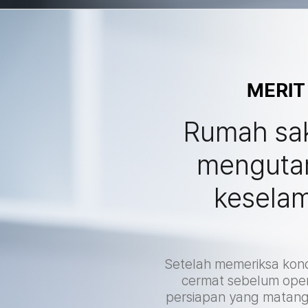
MERIT
Rumah sak
menguta
kesela
Setelah memeriksa kond
cermat sebelum oper
persiapan yang matang