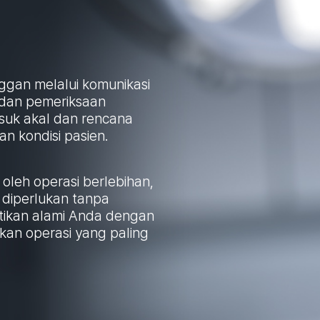
ggan melalui komunikasi
 dan pemeriksaan
asuk akal dan rencana
n kondisi pasien.
oleh operasi berlebihan,
diperlukan tanpa
tikan alami Anda dengan
an operasi yang paling