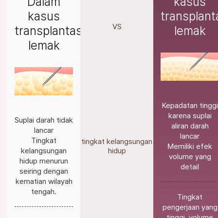
Dalam
kasus
kasus
transplant
VS
transplantasi
lemak
lemak
Kepadatan tinggi
karena suplai
Suplai darah tidak
aliran darah
lancar
lancar
Tingkat
tingkat kelangsungan
Memiliki efek
kelangsungan
hidup
volume yang
hidup menurun
detail
seiring dengan
kematian wilayah
tengah.
Tingkat
pengerjaan yang
tinggi, volume