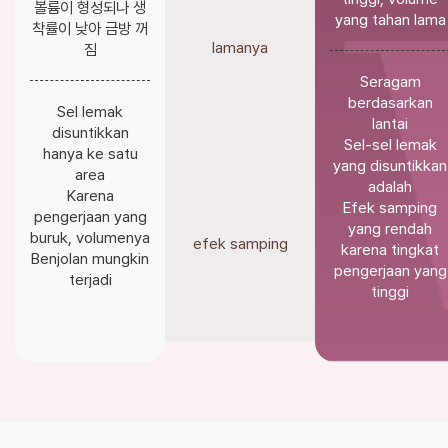
볼륨이 형성되나 생
yang tahan lama
착률이 낮아 금방 꺼
lamanya
짐
Seragam
berdasarkan
Sel lemak
lantai
disuntikkan
Sel-sel lemak
hanya ke satu
yang disuntikkan
area
adalah
Karena
Efek samping
pengerjaan yang
yang rendah
buruk, volumenya
efek samping
karena tingkat
Benjolan mungkin
pengerjaan yang
terjadi
tinggi