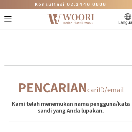
Konsultasi 02.3446.0606
Halaman Promo
Klinik Kecantikan WOORI Langsung ke Halam
Langu
Utama
Konsultasi 02.3446.0606
Halaman Promo
PENCARIAN
cariID/email
Kami telah menemukan nama pengguna/kata
sandi yang Anda lupakan.